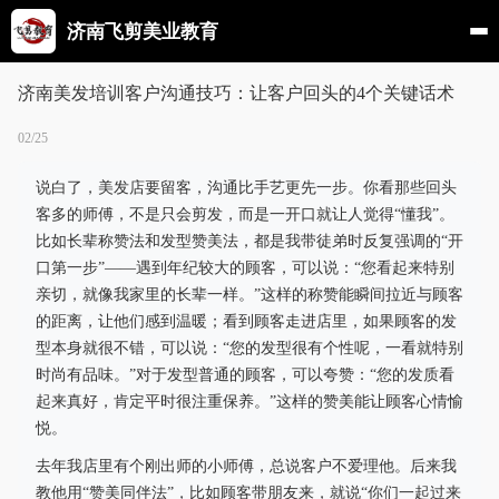
济南飞剪美业教育
济南美发培训客户沟通技巧：让客户回头的4个关键话术
02/25
说白了，美发店要留客，沟通比手艺更先一步。你看那些回头
客多的师傅，不是只会剪发，而是一开口就让人觉得“懂我”。
比如长辈称赞法和发型赞美法，都是我带徒弟时反复强调的“开
口第一步”——遇到年纪较大的顾客，可以说：“您看起来特别
亲切，就像我家里的长辈一样。”这样的称赞能瞬间拉近与顾客
的距离，让他们感到温暖；看到顾客走进店里，如果顾客的发
型本身就很不错，可以说：“您的发型很有个性呢，一看就特别
时尚有品味。”对于发型普通的顾客，可以夸赞：“您的发质看
起来真好，肯定平时很注重保养。”这样的赞美能让顾客心情愉
悦。
去年我店里有个刚出师的小师傅，总说客户不爱理他。后来我
教他用“赞美同伴法”，比如顾客带朋友来，就说“你们一起过来