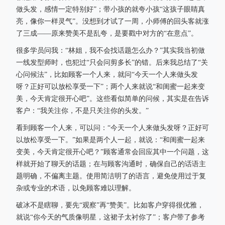
做头发，感情一定特别好”；带小孩的就夸小孩“这孩子眼睛真
亮，像你一样灵气”。没想到才试了一周，小师傅的回头客就涨
了三成——原来赞美不是乱夸，是要戳中对方的“在意点”。
很多学员问我：“林姐，我不会找话题怎么办？”其实我当初做
一线发型师时，也犯过“只会问剪多长”的错。后来我总结了“关
心问候法”，比如顾客一个人来，就问“今天一个人来做头发
呀？正好可以放松享受一下”；两个人来就说“和闺蜜一起来变
美，今天肯定很开心吧”。这些看似简单的问候，其实是在告诉
客户：“我关注你，不是只关注你的头发。”
看到顾客一个人来，可以问：“今天一个人来做头发呀？正好可
以放松享受一下。”如果是两个人一起，就说：“和闺蜜一起来
变美，今天肯定很开心吧？”顾客通常会回应其中一个问题，这
样就开始了聊天的话题；在与顾客沟通时，确保自己的话语主
题明确，不偏离主题。使用简洁明了的语言，避免使用过于复
杂或专业的术语，以免顾客难以理解。
破冰不是瞎聊，要先“观察”再“赞美”。比如客户穿得很优雅，
就说“你今天的气质像明星，这裙子太衬你了”；客户带了参考