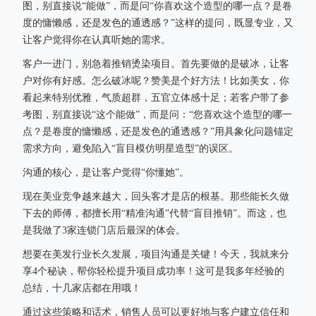
图，别直接说“能做”，而是问“你喜欢这个造型的哪一点？是卷
度的慵懒感，还是发色的通透感？”这样的提问，既显专业，又
让客户觉得你在认真听她的需求。
客户一进门，别急着推销烫染项目。首先要做的是破冰，让客
户对你有好感。怎么破冰呢？赞美是个好方法！比如美女，你
看起来特别优雅，气质超群，五官立体感十足；若客户带了参
考图，别直接说“这个能做”，而是问：“您喜欢这个造型的哪一
点？是卷度的慵懒感，还是发色的通透感？”用具象化问题锚定
需求方向，避免陷入“盲目模仿明星造型”的误区。
沟通的核心，是让客户觉得“你懂她”。
现在美业竞争越来越大，回头客才是店的根基。那些能长久做
下去的师傅，都擅长用“精准沟通”代替“盲目推销”。而这，也
是我做了3家连锁门店后最深的体会。
想要在美发行业长久发展，项目沟通是关键！今天，我就来分
享4个秘诀，帮你轻松提升项目成功率！这可是我多年经验的
总结，十几家店都在用哦！
通过这些策略和话术，销售人员可以更好地与客户建立信任和